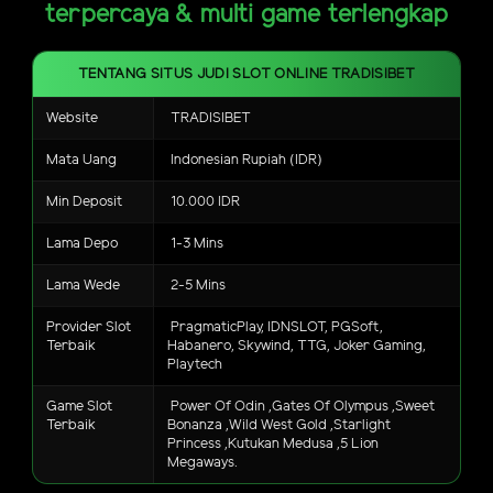
terpercaya & multi game terlengkap
TENTANG SITUS JUDI SLOT ONLINE TRADISIBET
Website
TRADISIBET
Mata Uang
Indonesian Rupiah (IDR)
Min Deposit
10.000 IDR
Lama Depo
1-3 Mins
Lama Wede
2-5 Mins
Provider Slot
PragmaticPlay, IDNSLOT, PGSoft,
Terbaik
Habanero, Skywind, TTG, Joker Gaming,
Playtech
Game Slot
Power Of Odin ,Gates Of Olympus ,Sweet
Terbaik
Bonanza ,Wild West Gold ,Starlight
Princess ,Kutukan Medusa ,5 Lion
Megaways.