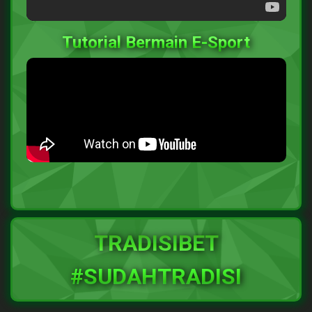
Tutorial Bermain E-Sport
TRADISIBET
#SUDAHTRADISI