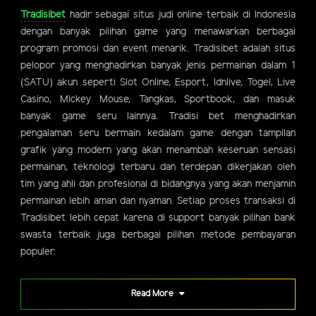
Tradisibet
hadir sebagai situs judi online terbaik di Indonesia
dengan banyak pilihan game yang menawarkan berbagai
program promosi dan event menarik. Tradisibet adalah situs
pelopor yang menghadirkan banyak jenis permainan dalam 1
(SATU) akun seperti Slot Online, Esport, Idnlive, Togel, Live
Casino, Mickey Mouse, Tangkas, Sportbook, dan masuk
banyak game seru lainnya. Tradisi bet menghadirkan
pengalaman seru bermain kedalam game dengan tampilan
grafik yang modern yang akan menambah keseruan sensasi
permainan, teknologi terbaru dan terdepan dikerjakan oleh
tim yang ahli dan profesional di bidangnya yang akan menjamin
permainan lebih aman dan nyaman. Setiap proses transaksi di
Tradisibet lebih cepat karena di support banyak pilihan bank
swasta terbaik juga berbagai pilihan metode pembayaran
populer.
Read More