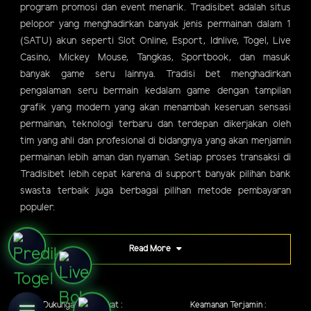
program promosi dan event menarik. Tradisibet adalah situs
pelopor yang menghadirkan banyak jenis permainan dalam 1
(SATU) akun seperti Slot Online, Esport, Idnlive, Togel, Live
Casino, Mickey Mouse, Tangkas, Sportbook, dan masuk
banyak game seru lainnya. Tradisi bet menghadirkan
pengalaman seru bermain kedalam game dengan tampilan
grafik yang modern yang akan menambah keseruan sensasi
permainan, teknologi terbaru dan terdepan dikerjakan oleh
tim yang ahli dan profesional di bidangnya yang akan menjamin
permainan lebih aman dan nyaman. Setiap proses transaksi di
Tradisibet lebih cepat karena di support banyak pilihan bank
swasta terbaik juga berbagai pilihan metode pembayaran
populer.
Read More
Dukungan Perangkat :
Keamanan Terjamin :