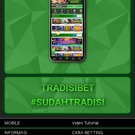
TRADISIBET
#SUDAHTRADISI
MOBILE
Video Tutorial
INFORMASI
CARA BETTING