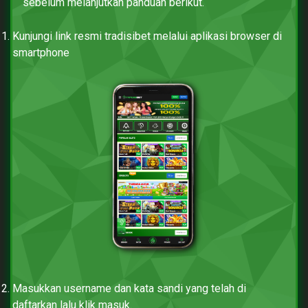
sebelum melanjutkan panduan berikut.
Kunjungi link resmi tradisibet melalui aplikasi browser di
smartphone
Masukkan username dan kata sandi yang telah di
daftarkan lalu klik masuk.